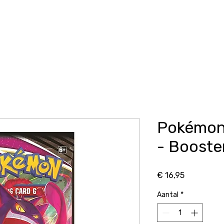
Home
Pokémon
Contact
Pokémon 
- Booste
Prijs
€ 16,95
Aantal
*