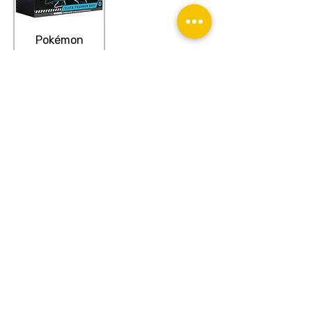
Pokémon
Black Bolt —
Elite Trainer
Box
Niet op
voorraad
Algemene Voorwaarden
Privacybeleid
Contact
© 2025, Godpack